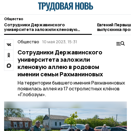
Общество
Сотрудники Державинского
Евгений Первыш
университета заложили кленовую
выпускника про
аллею в родовом имении семьи
Тамбовщины» ра
Рахманиновых
Пешкову
Общество
10 мая 2023, 15:31
Сотрудники Державинского
университета заложили
кленовую аллею в родовом
имении семьи Рахманиновых
На территории бывшего имения Рахманиновых
появилась аллея из 17 остролистных клёнов
«Глобозум».