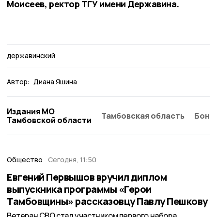
Моисеев, ректор ТГУ имени Державина.
державинский
Автор:
Диана Яшина
Издания МО
Тамбовская область
Бонд
Тамбовской области
Общество
Сегодня, 11:50
Евгений Первышов вручил диплом
выпускника программы «Герои
Тамбовщины» рассказовцу Павлу Пешкову
Ветеран СВО стал участником первого набора