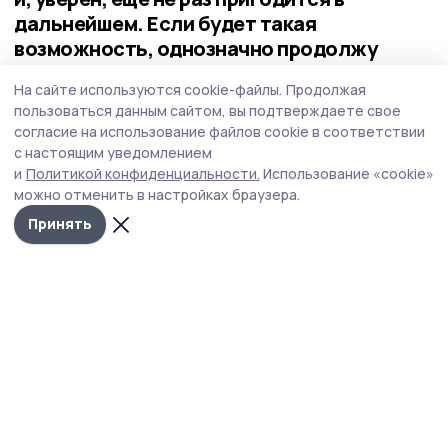
дальнейшем. Если будет такая
возможность, однозначно продолжу
участвовать в программе. Думаю, в
На сайте используются cookie-файлы.
Продолжая
следующих потоках мы сможем выступать
пользоваться данным сайтом, вы подтверждаете свое
уже в новом качестве — как наставники и
согласие на использование файлов cookie в соответствии
спикеры, делиться своим опытом с
с настоящим уведомлением
новыми участниками,
и
Политикой конфиденциальности.
Использование «cookie»
можно отменить в настройках браузера.
отметил Павел Пешков.
Принять
Напомним, что программа «Герои
Тамбовщины» стартовала по инициативе
главы региона Евгения Первышова в прошлом
году. Её главная цель — подготовить
участников и ветеранов СВО к работе
в органах власти, муниципалитетах,
общественных организациях
и на предприятиях. Организаторы проекта —