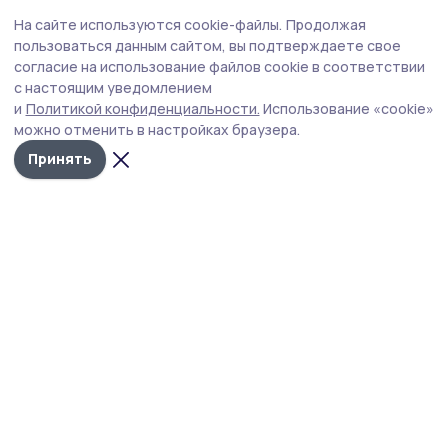
Общество
Вчера, 13:52
На сайте используются cookie-файлы.
Продолжая
Рассказовские пчеловоды занимаются
пользоваться данным сайтом, вы подтверждаете свое
любимым делом более 50 лет
согласие на использование файлов cookie в соответствии
с настоящим уведомлением
В преддверии православного праздника Медового
и
Политикой конфиденциальности.
Использование «cookie»
Спаса глава Рассказовского округа побывал на
можно отменить в настройках браузера.
семейной пасеке Аристовых в деревне Надеждино.
Принять