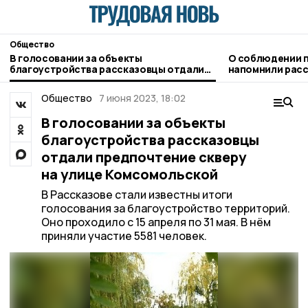
Общество
В голосовании за объекты
О соблюдении п
благоустройства рассказовцы отдали
напомнили рас
предпочтение скверу на улице
госавтоинспек
Комсомольской
Общество
7 июня 2023, 18:02
В голосовании за объекты
благоустройства рассказовцы
отдали предпочтение скверу
на улице Комсомольской
В Рассказове стали известны итоги
голосования за благоустройство территорий.
Оно проходило с 15 апреля по 31 мая. В нём
приняли участие 5581 человек.