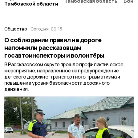
Тамбовская область
Бонд
Тамбовской области
Общество
Сегодня, 09:15
О соблюдении правил на дороге
напомнили рассказовцам
госавтоинспекторы и волонтёры
В Рассказовском округе прошло профилактическое
мероприятие, направленное на предупреждение
детского дорожно-транспортного травматизма и
повышение уровня безопасности дорожного
движения.