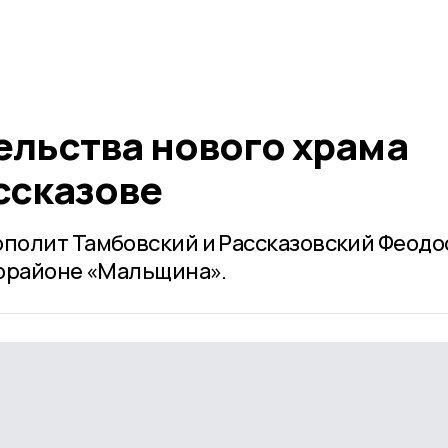
ельства нового храма
ссказове
полит Тамбовский и Рассказовский Феодо
рорайоне «Мальщина».