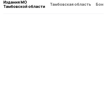
Издания МО
Тамбовская область
Бонд
Тамбовской области
Трудовая новь
Новости