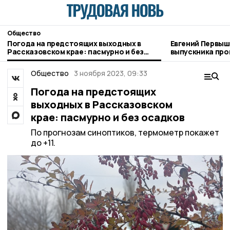
Общество
Погода на предстоящих выходных в
Евгений Первыш
Рассказовском крае: пасмурно и без
выпускника про
осадков
Тамбовщины» ра
Пешкову
Общество
3 ноября 2023, 09:33
Погода на предстоящих
выходных в Рассказовском
крае: пасмурно и без осадков
По прогнозам синоптиков, термометр покажет
до +11.