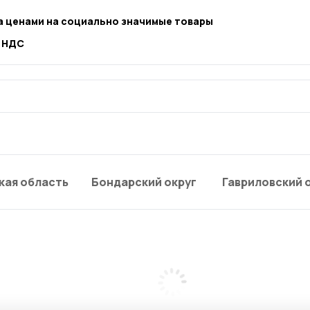
а ценами на социально значимые товары
т НДС
кая область
Бондарский округ
Гавриловский 