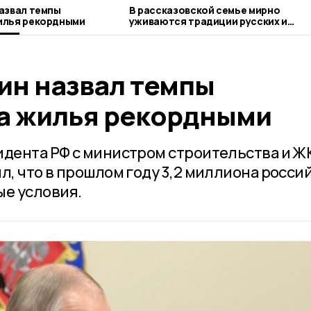
азвал темпы
В рассказовской семье мирно
илья рекордными
уживаются традиции русских и
чеченцев
ин назвал темпы
а жилья рекордными
идента РФ с министром строительства и Ж
л, что в прошлом году 3,2 миллиона росси
е условия.