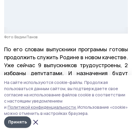
Фото: Вадим Панов
По его словам выпускники программы готовы
продолжить служить Родине в новом качестве.
Уже сейчас 9 выпускников трудоустроены, 2
избраны депутатами. И назначения будут
продолжены.
На сайте используются cookie-файлы.
Продолжая
пользоваться данным сайтом, вы подтверждаете свое
согласие на использование файлов cookie в соответствии
с настоящим уведомлением
— Хочу поблагодарить всех создателей нашей
и
Политикой конфиденциальности.
Использование «cookie»
программы, экспертов и наставников, членов
можно отменить в настройках браузера.
Общественного совета. Благодаря им ребята
Принять
не только получили всю необходимую