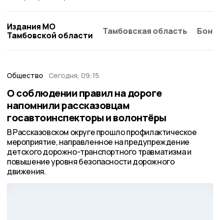
Издания МО
Тамбовская область
Бонд
Тамбовской области
Общество
Сегодня, 09:15
О соблюдении правил на дороге
напомнили рассказовцам
госавтоинспекторы и волонтёры
В Рассказовском округе прошло профилактическое
мероприятие, направленное на предупреждение
детского дорожно-транспортного травматизма и
повышение уровня безопасности дорожного
движения.