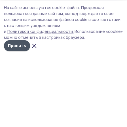
Общество
Вчера, 09:15
На сайте используются cookie-файлы.
Продолжая
Дожди и грозы ожидают рассказовцев
пользоваться данным сайтом, вы подтверждаете свое
согласие на использование файлов cookie в соответствии
По прогнозам синоптиков, на смену субботней жаре
с настоящим уведомлением
придёт воскресная прохлада.
и
Политикой конфиденциальности.
Использование «cookie»
можно отменить в настройках браузера.
Принять
Фото: Наталья Баранова