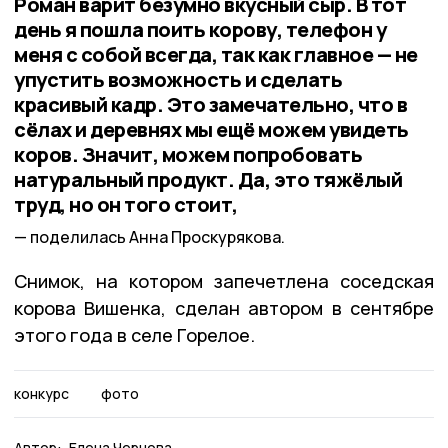
Роман варит безумно вкусный сыр. В тот
день я пошла поить корову, телефон у
меня с собой всегда, так как главное — не
упустить возможность и сделать
красивый кадр. Это замечательно, что в
сёлах и деревнях мы ещё можем увидеть
коров. Значит, можем попробовать
натуральный продукт. Да, это тяжёлый
труд, но он того стоит,
поделилась Анна Проскурякова.
Снимок, на котором запечетлена соседская
корова Вишенка, сделан автором в сентябре
этого года в селе Горелое.
конкурс
фото
Автор:
Елена Чернова