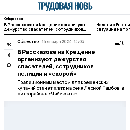
Общество
В Рассказове на Крещение организуют
Неделя с Евген
дежурство спасателей, сотрудников
ситуация на то
полиции и «скорой»
городе и приор
Общество
14 января 2024, 12:05
В Рассказове на Крещение
организуют дежурство
спасателей, сотрудников
полиции и «скорой»
Традиционным местом для крещенских
купаний станет пляж на реке Лесной Тамбов, в
микрорайоне «Чибизовка».