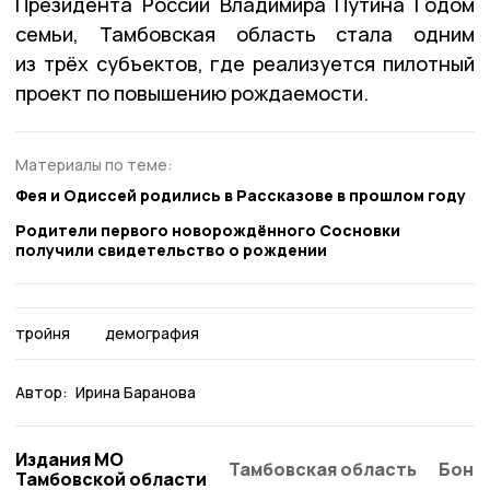
Президента России Владимира Путина Годом
семьи, Тамбовская область стала одним
из трёх субъектов, где реализуется пилотный
проект по повышению рождаемости.
Материалы по теме:
Фея и Одиссей родились в Рассказове в прошлом году
Родители первого новорождённого Сосновки
получили свидетельство о рождении
тройня
демография
Автор:
Ирина Баранова
Издания МО
Тамбовская область
Бонд
Тамбовской области