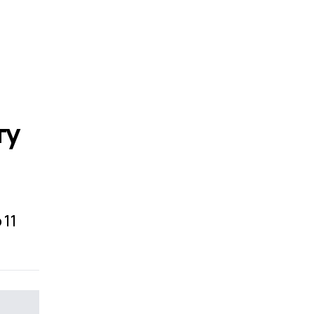
ту
 11