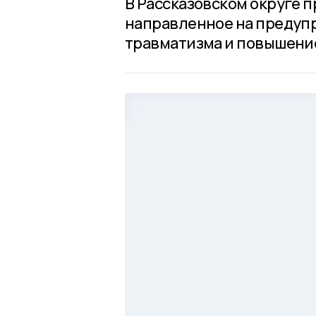
В Рассказовском округе 
направленное на предуп
травматизма и повышени