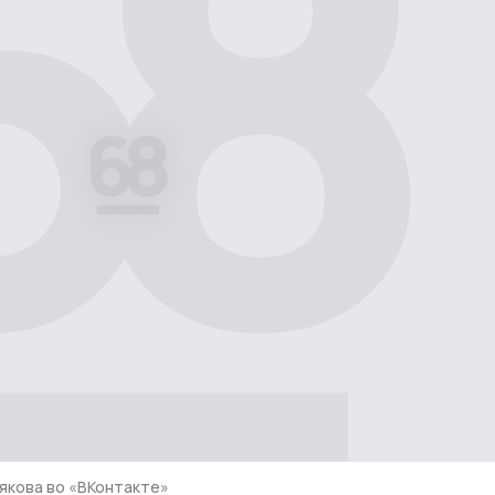
якова во «ВКонтакте»