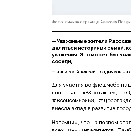
Фото: личная страница Алексея Поздн
— Уважаемые жители Рассказо
делиться историями семей, 
уважения. Это может быть ваш
соседи,
написал Алексей Поздняков на 
Для участия во флешмобе над
соцсетях «ВКонтакте», «О
#Всейсемьей68, #Дорогакдо
внесла вклад в развитие горо
Напомним, что на первом эта
всех муниципалитетов Тамб