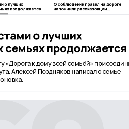
и о лучших
О соблюдении правил на дороге
емьях продолжается
напомнили рассказовцам
госавтоинспекторы и волонтёры
стами о лучших
х семьях продолжается
ту «Дорога к дому всей семьёй» присоеди
уга. Алексей Поздняков написал о семье
оновка.