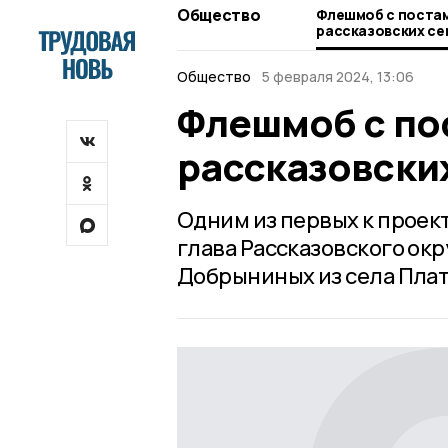
Общество
Флешмоб с постам
рассказовских с
Общество
5 февраля 2024, 13:06
Флешмоб с по
рассказовски
Одним из первых к проек
глава Рассказовского окр
Добрыниных из села Плат