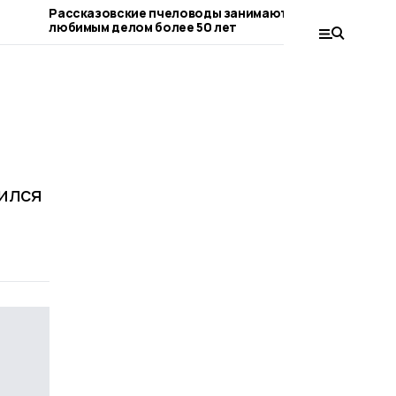
Рассказовские пчеловоды занимаются
любимым делом более 50 лет
нился