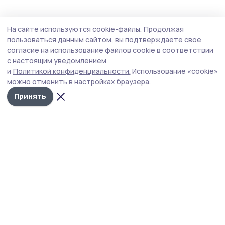
Статья
Вчера, 11:45
На сайте используются cookie-файлы.
Продолжая
В рассказовской семье мирно уживаются
пользоваться данным сайтом, вы подтверждаете свое
традиции русских и чеченцев
согласие на использование файлов cookie в соответствии
с настоящим уведомлением
Супруги Агеевы из Рассказова в этом году отметили
и
Политикой конфиденциальности.
Использование «cookie»
бронзовую годовщину совместной жизни.
можно отменить в настройках браузера.
Принять