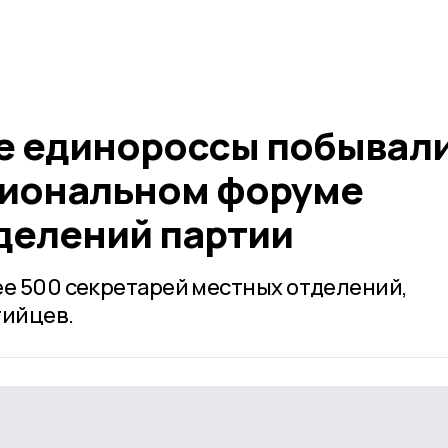
е единороссы побывал
гиональном форуме
делений партии
ее 500 секретарей местных отделений,
тийцев.