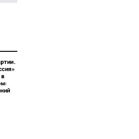
артии.
ссия»
 в
ом:
ений