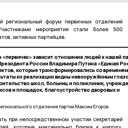
й региональный форум первичных отделений
Участниками мероприятия стали более 500
тов, активных партийцев.
ы «первичек» зависит отношение людей к нашей п
Президента России Владимира Путина «Единая Ро
ектов, которые трансформировались со временем
ьтаты их реализации видны невооружённым глаз
оительство школ, больниц и поликлиник, учрежд
ксов и площадок, благоустройство дворовых и
регионального отделения партии Максим Егоров.
ать при непосредственном участии секретарей
ей, которые максимально близки к народу.