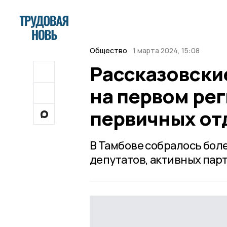
Общество
1 марта 2024, 15:08
Рассказовски
на первом ре
первичных от
В Тамбове собралось бол
депутатов, активных пар