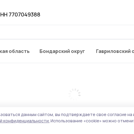
ИНН 7707049388
кая область
Бондарский округ
Гавриловский 
зоваться данным сайтом, вы подтверждаете свое согласие на 
й конфиденциальности.
Использование «cookie» можно отменит