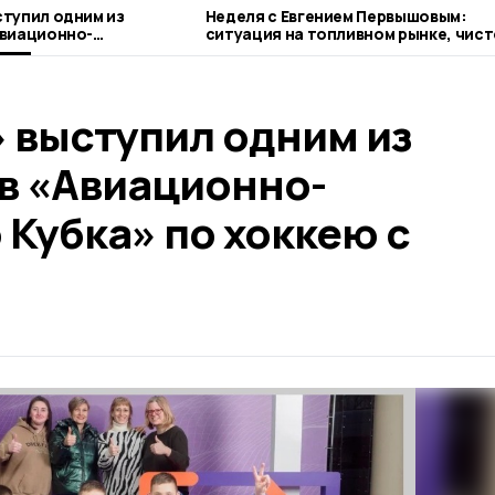
тупил одним из
Неделя с Евгением Первышовым:
Авиационно-
ситуация на топливном рынке, чист
ка» по хоккею с
городе и приоритеты образования
 выступил одним из
в «Авиационно-
Кубка» по хоккею с