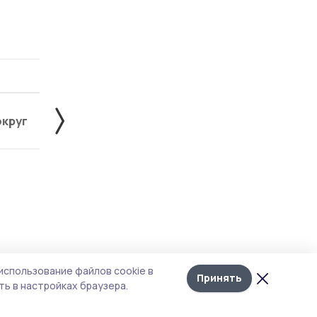
округ
Жердевский округ
Знаменский округ
Лента
10
использование файлов cookie в
новостей
Принять
ь в настройках браузера.