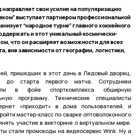
д направляет свои усилия на популяризацию
леком” выступает партнером профессиональной
ганизует “народное турне” главного хоккейного
поддержать и этот уникальный космически-
том, что он расширяет возможности для всех
а, вне зависимости от географии, логистики,
лей, пришедших в этот день в Ледовый дворец,
о до старта первого матча. Сотрудники
вали в фойе спорткомплекса обширную
льную программу. Технические специалисты
ернет «приходит» в дома пользователей, и
ойти мастер-класс по сварке оптоволоконного
инять участие в викторине о виртуальном мире.
ты стали промокоды на видеосервис Wink. Ну а