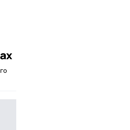
ах
ого