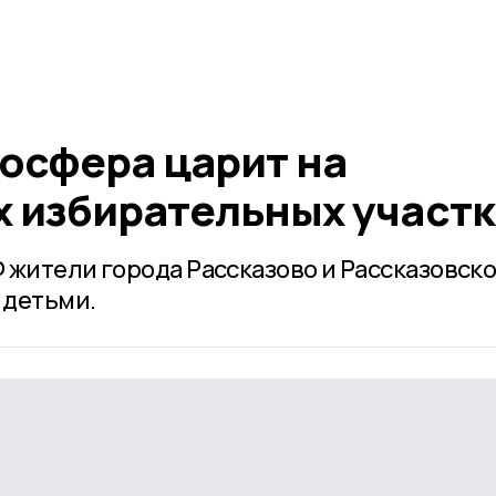
осфера царит на
х избирательных участк
 жители города Рассказово и Рассказовск
 детьми.