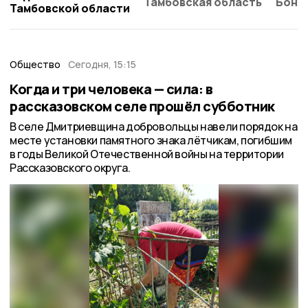
Тамбовская область
Бонд
Тамбовской области
Общество
Сегодня, 15:15
Когда и три человека — сила: в
рассказовском селе прошёл субботник
В селе Дмитриевщина добровольцы навели порядок на
месте установки памятного знака лётчикам, погибшим
в годы Великой Отечественной войны на территории
Рассказовского округа.