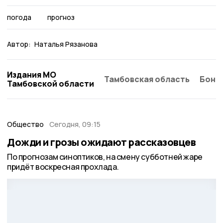
погода
прогноз
Автор:
Наталья Рязанова
Издания МО
Тамбовская область
Бонд
Тамбовской области
Общество
Сегодня, 09:15
Дожди и грозы ожидают рассказовцев
По прогнозам синоптиков, на смену субботней жаре
придёт воскресная прохлада.