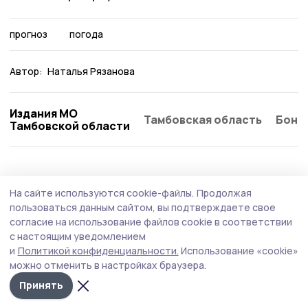
прогноз
погода
Автор:
Наталья Рязанова
Издания МО
Тамбовская область
Бонд
Тамбовской области
Статья
Вчера, 11:45
На сайте используются cookie-файлы.
Продолжая
В рассказовской семье мирно уживаются
пользоваться данным сайтом, вы подтверждаете свое
традиции русских и чеченцев
согласие на использование файлов cookie в соответствии
с настоящим уведомлением
Супруги Агеевы из Рассказова в этом году отметили
и
Политикой конфиденциальности.
Использование «cookie»
бронзовую годовщину совместной жизни.
можно отменить в настройках браузера.
Принять