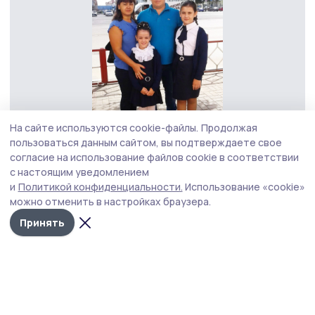
На сайте используются cookie-файлы.
Продолжая
пользоваться данным сайтом, вы подтверждаете свое
согласие на использование файлов cookie в соответствии
с настоящим уведомлением
и
Политикой конфиденциальности.
Использование «cookie»
Дружная семья Агеевых
Фото: архив Семьи Агеевых
можно отменить в настройках браузера.
Принять
— Что касается дочерей, то, думаю, у них
естественным образом формируется
восприятие двух культур, они с рождения
слышали чеченскую речь и песни.
Принимают как само собой разумеющееся,
что я могу разговаривать по телефону на