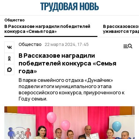
Общество
В Рассказове наградили победителей
В рассказовской семье мирно
конкурса «Семья года»
уживаются трад
чеченцев
Общество
22 марта 2024, 17:45
В Рассказове наградили
победителей конкурса «Семья
года»
В парке семейного отдыха «Дунайчик»
подвели итоги муниципального этапа
всероссийского конкурса, приуроченного к
Году семьи.