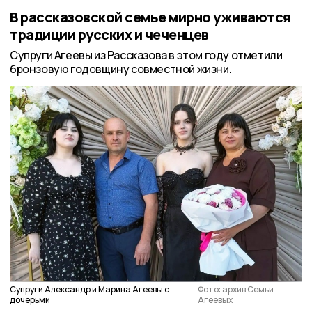
В рассказовской семье мирно уживаются
традиции русских и чеченцев
Супруги Агеевы из Рассказова в этом году отметили
бронзовую годовщину совместной жизни.
Супруги Александр и Марина Агеевы с
Фото: архив Семьи
дочерьми
Агеевых