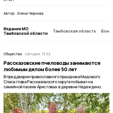
Автор:
Елена Чернова
Издания МО
Тамбовская область
Бонд
Тамбовской области
Общество
Сегодня, 13:52
Рассказовские пчеловоды занимаются
любимым делом более 50 лет
В преддверии православного праздника Медового
Спаса глава Рассказовского округа побывал на
семейной пасеке Аристовых в деревне Надеждино.