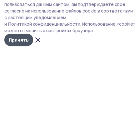
пользоваться данным сайтом, вы подтверждаете свое
согласие на использование файлов cookie в соответствии
Издания МО
с настоящим уведомлением
Тамбовская область
Бонд
Тамбовской области
и
Политикой конфиденциальности.
Использование «cookie»
можно отменить в настройках браузера.
Принять
Общество
Сегодня, 09:15
Дожди и грозы ожидают рассказовцев
По прогнозам синоптиков, на смену субботней жаре
придёт воскресная прохлада.