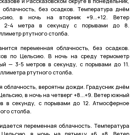
сказове и Рассказовском округе в понедельник,
 облачность, без осадков. Температура днём
льсию, в ночь на вторник +9...+12. Ветер
 2-4 метра в секунду с порывами до 8.
ллиметр ртутного столба.
анится переменная облачность, без осадков.
усов по Цельсию. В ночь на среду термометр
ный — 3-5 метров в секунду, с порывами до 11.
ллиметра ртутного столба.
 облачность, вероятны дожди. Градусник днём
 Цельсию, в ночь на четверг +8...+9. Ветер южный
в в секунду, с порывами до 12. Атмосферное
ого столба.
жидается переменная облачность. Температура
 Цельсию, в ночь на пятницу +6...+8. Ветер