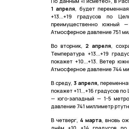
По данным «Гисметео», в Рас
1 апреля
, будет переменная
+13...+19 градусов по Це
преимущественно южный —
Атмосферное давление 751 ми
Во вторник,
2 апреля
, сохр
Температура +13...+19 град
покажет +10...+13. Ветер юж
Атмосферное давление 744 ми
В среду,
3 апреля,
переменная
покажет +11...+16 градусов по
— юго-западный — 1-5 метро
давление 741 миллиметр ртутн
В четверг,
4 марта
, вновь о
днём +10...+14 градусов по