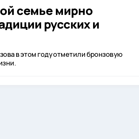
кой семье мирно
адиции русских и
зова в этом году отметили бронзовую
изни.