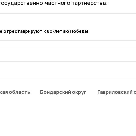
государственно-частного партнерства.
ве отреставрируют к 80-летию Победы
кая область
Бондарский округ
Гавриловский 