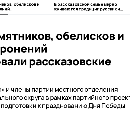
иков, обелисков и
В рассказовской семье мирно
нений
уживаются традиции русских и
и рассказовские
чеченцев
мятников, обелисков и
оронений
вали рассказовские
» и члены партии местного отделения
льного округа в рамках партийного проек
 подготовки к празднованию Дня Победы