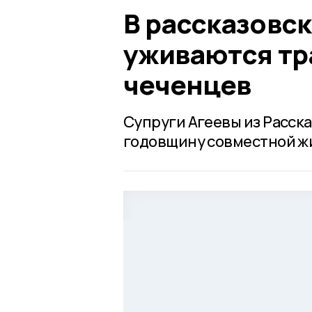
В рассказовс
уживаются тр
чеченцев
Супруги Агеевы из Расска
годовщину совместной ж