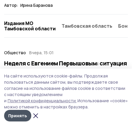
Автор:
Ирина Баранова
Издания МО
Тамбовская область
Бонд
Тамбовской области
Общество
Вчера, 15:01
Неделя с Евгением Первышовым: ситуация
на топливном рынке, чистота в городе и
На сайте используются cookie-файлы.
Продолжая
приоритеты образования
пользоваться данным сайтом, вы подтверждаете свое
Губернатор держит на контроле ситуацию с бензином,
согласие на использование файлов cookie в соответствии
требует навести порядок с мусором в Тамбове.
с настоящим уведомлением
и
Политикой конфиденциальности.
Использование «cookie»
можно отменить в настройках браузера.
Принять