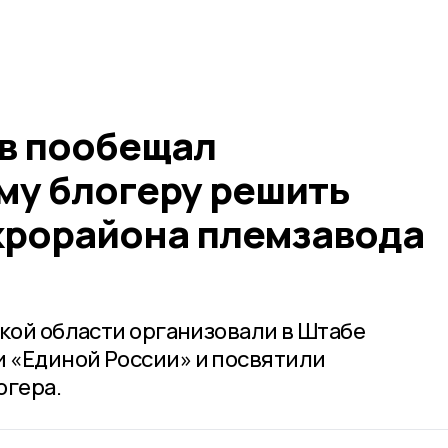
в пообещал
му блогеру решить
рорайона племзавода
ской области организовали в Штабе
 «Единой России» и посвятили
гера.