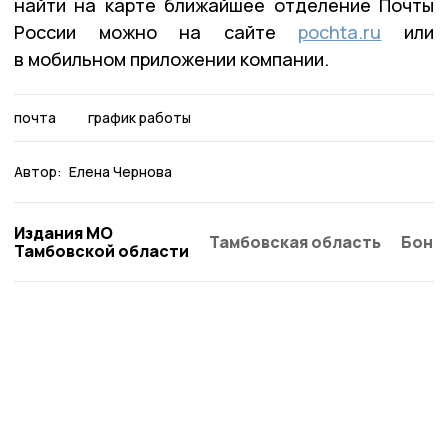
найти на карте ближайшее отделение Почты
России можно на сайте
pochta.ru
или
в мобильном приложении компании.
почта
график работы
Автор:
Елена Чернова
Издания МО
Тамбовская область
Бонд
Тамбовской области