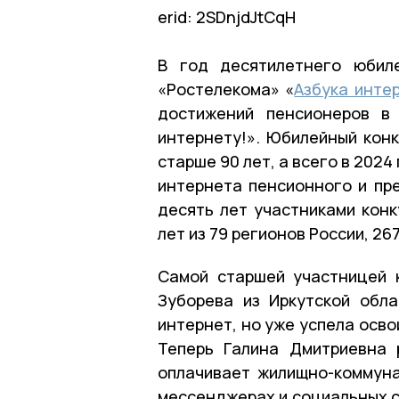
erid: 2SDnjdJtCqH
В год десятилетнего юбиле
«Ростелекома» «
Азбука инте
достижений пенсионеров в
интернету!». Юбилейный конк
старше 90 лет, а всего в 2024
интернета пенсионного и пре
десять лет участниками конк
лет из 79 регионов России, 26
Самой старшей участницей 
Зуборева из Иркутской обла
интернет, но уже успела осв
Теперь Галина Дмитриевна 
оплачивает жилищно-коммуна
мессенджерах и социальных с