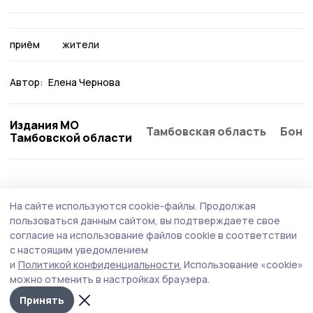
приём
жители
Автор:
Елена Чернова
Издания МО
Тамбовская область
Бонд
Тамбовской области
Общество
4 августа , 15:23
На сайте используются cookie-файлы.
Продолжая
Вопросы благоустройства тамбовчане
пользоваться данным сайтом, вы подтверждаете свое
обсуждали в соцсетях чаще всего
согласие на использование файлов cookie в соответствии
с настоящим уведомлением
На минувшей неделе, с 25 по 31 июля, Центр управления
и
Политикой конфиденциальности.
Использование «cookie»
регионом Тамбовской области обработал 1143
можно отменить в настройках браузера.
сообщения от жителей.
Принять