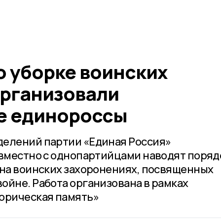
о уборке воинских
рганизовали
е единороссы
делений партии «Единая Россия»
овместно с однопартийцами наводят поряд
 на воинских захоронениях, посвященных
ойне. Работа организована в рамках
орическая память»