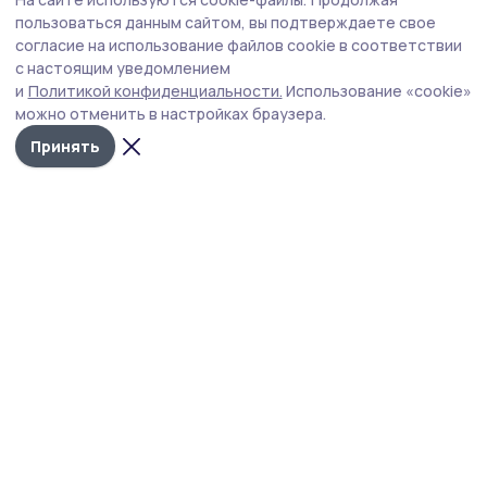
пользоваться данным сайтом, вы подтверждаете свое
согласие на использование файлов cookie в соответствии
с настоящим уведомлением
и
Политикой конфиденциальности.
Использование «cookie»
можно отменить в настройках браузера.
Принять
Фото: администрация Рассказовского округа
Водителям автотранспорта и прохожим
организаторы профилактической акции
раздали тематические памятки и буклеты
с основными правилами безопасного
поведения на дороге.