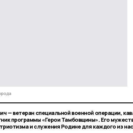
орода
вич — ветеран специальной военной операции, ка
тник программы «Герои Тамбовщины». Его мужеств
триотизма и служения Родине для каждого из нас