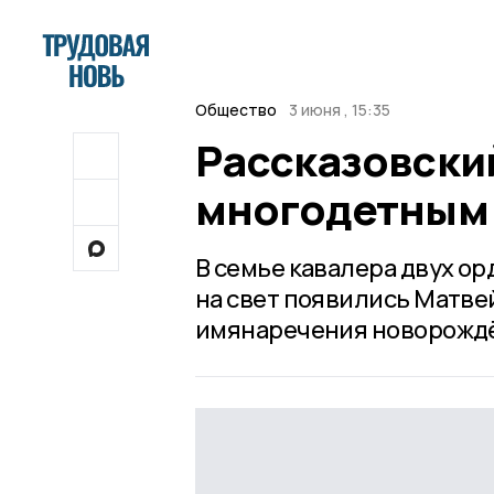
Общество
3 июня , 15:35
Рассказовски
многодетным
В семье кавалера двух о
на свет появились Матве
имянаречения новорождё