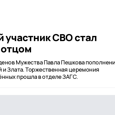
й участник СВО стал
 отцом
рденов Мужества Павла Пешкова пополнен
й и Злата. Торжественная церемония
нных прошла в отделе ЗАГС.