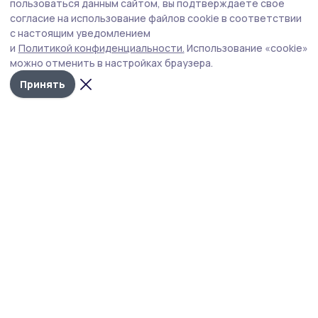
Осень заглянет в гости к рассказовцам
пользоваться данным сайтом, вы подтверждаете свое
согласие на использование файлов cookie в соответствии
По прогнозам синоптиков, начало недели будет
с настоящим уведомлением
тёплым, со среды начнётся похолодание, в ночные
и
Политикой конфиденциальности.
Использование «cookie»
часы до +10, ожидаются дожди.
можно отменить в настройках браузера.
Принять
Фото: Елена Гущина
На предстоящей неделе в городе Рассказово