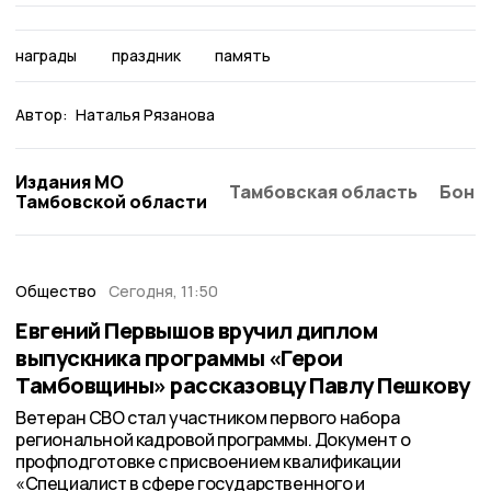
награды
праздник
память
Автор:
Наталья Рязанова
Издания МО
Тамбовская область
Бонд
Тамбовской области
Общество
Сегодня, 11:50
Евгений Первышов вручил диплом
выпускника программы «Герои
Тамбовщины» рассказовцу Павлу Пешкову
Ветеран СВО стал участником первого набора
региональной кадровой программы. Документ о
профподготовке с присвоением квалификации
«Специалист в сфере государственного и