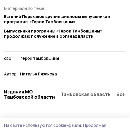
Материалы по теме:
Евгений Первышов вручил дипломы выпускникам
программы «Герои Тамбовщины»
Выпускники программы «Герои Тамбовщины»
продолжают служение в органах власти
сво
герои тамбовщины
Автор:
Наталья Рязанова
Издания МО
Тамбовская область
Бонд
Тамбовской области
Общество
Сегодня, 09:15
На сайте используются cookie-файлы.
Продолжая