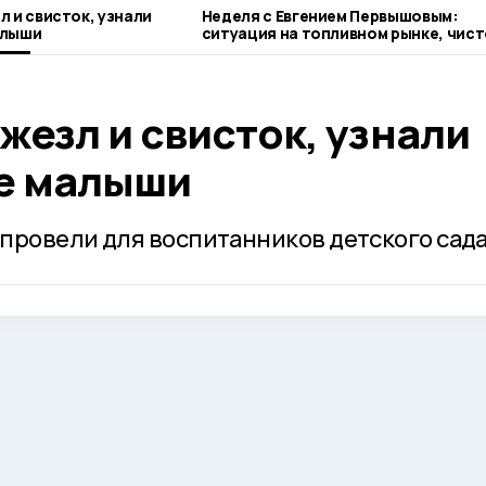
л и свисток, узнали
Неделя с Евгением Первышовым:
алыши
ситуация на топливном рынке, чист
городе и приоритеты образования
жезл и свисток, узнали
е малыши
провели для воспитанников детского сада