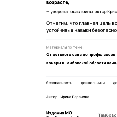
возрасте,
уверена госавтоинспектор Крис
Отметим, что главная цель в
устойчивые навыки безопасно
Материалы по теме:
От детского сада до профклассов:
Камеры в Тамбовской области нача
безопасность
дошкольники
д
Автор:
Ирина Баранова
Издания МО
Тамбовс