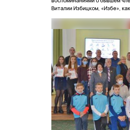
воспоминаниями о бывшем чл
Виталии Избицком, «Избе», ка