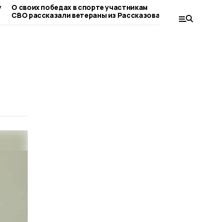
у
О своих победах в спорте участникам
Победителями
СВО рассказали ветераны из Рассказова
«Кожаный мяч»
футболисты