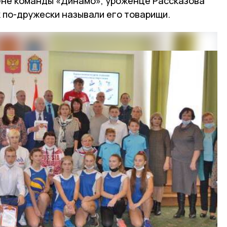
ене команды «Динамо», уроженце Рассказова
к по-дружески называли его товарищи.