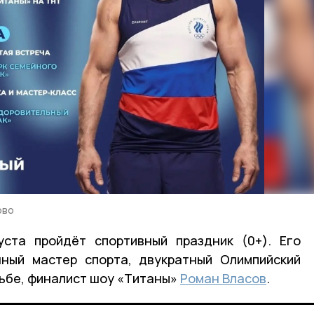
ово
уста пройдёт спортивный праздник (0+). Его
нный мастер спорта, двукратный Олимпийский
рьбе, финалист шоу «Титаны»
Роман Власов
.