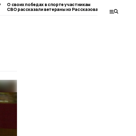
у
О своих победах в спорте участникам
Победителями
СВО рассказали ветераны из Рассказова
«Кожаный мяч»
футболисты