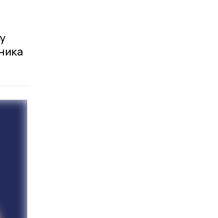
у
дника