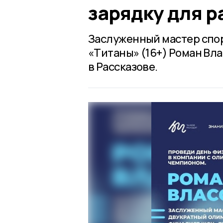
зарядку для р
Заслуженный мастер спор
«Титаны» (16+) Роман Вл
в Рассказове.