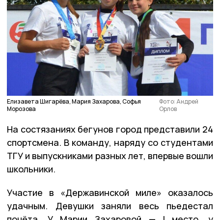
Елизавета Шигарёва, Мария Захарова, Софья
Фото: Андрей
Морозова
Орлов
На состязаниях бегунов город представили 24
спортсмена. В команду, наряду со студентами
ТГУ и выпускниками разных лет, впервые вошли
школьники.
Участие в «Державинской миле» оказалось
удачным. Девушки заняли весь пьедестал
почёта. У Марии Захаровой — I место, у