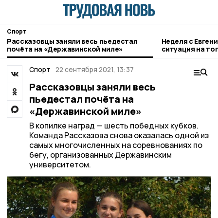
Спорт
Рассказовцы заняли весь пьедестал
Неделя с Евген
почёта на «Державинской миле»
ситуация на то
городе и приор
Спорт
22 сентября 2021, 13:37
Рассказовцы заняли весь
пьедестал почёта на
«Державинской миле»
В копилке наград — шесть победных кубков.
Команда Рассказова снова оказалась одной из
самых многочисленных на соревнованиях по
бегу, организованных Державинским
университетом.