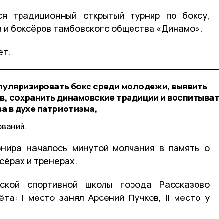
ся традиционный открытый турнир по боксу,
 и боксёров тамбовского общества «Динамо».
ет.
опуляризировать бокс среди молодежи, выявить
, сохранить динамовские традиции и воспитыва
а в духе патриотизма,
ований.
рнира началось минутой молчания в память о
сёрах и тренерах.
еской спортивной школы города Рассказово
та: I место занял Арсений Пучков, II место у