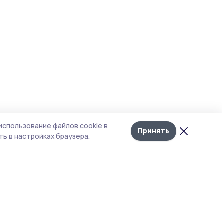
использование файлов cookie в
Принять
ь в настройках браузера.
итика конфиденциальности
т содержит сервисы, использующие
kies. Продолжая пользоваться данным
том, вы подтверждаете свое согласие на
льзование файлов cookie в соответствии с
тоящим уведомлением и Политикой
иденциальности. Использование «cookie»