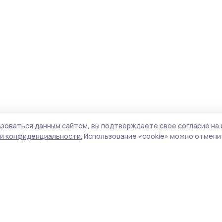
зоваться данным сайтом, вы подтверждаете свое согласие на 
й конфиденциальности.
Использование «cookie» можно отменит
Учредитель и издатель:
ООО «Издательский
Пол
дом «Тамбов»
Сай
Адрес редакции:
392000, Тамбовская обл.,
coo
г.Тамбов, ш. Моршанское, д.14а
сай
Номер телефона редакции:
8 (4752) 45-05-
испо
76
нас
Электронная почта редакции:
конф