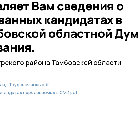
ляет Вам сведения о
ванных кандидатах в
бовской областной Ду
вания.
рского района Тамбовской области
канд Трудовая новь.pdf
андидатах передаваемых в СМИ.pdf