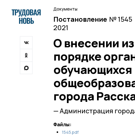
Документы
Постановление
№ 1545 
2021
О внесении и
порядке орга
обучающихся
общеобразова
города Расск
— Администрация города
Файлы:
1545.pdf