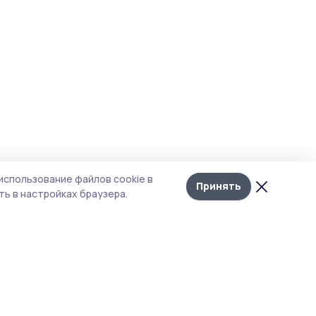
использование файлов cookie в
Принять
ь в настройках браузера.
итика конфиденциальности
т содержит сервисы, использующие
kies. Продолжая пользоваться данным
том, вы подтверждаете свое согласие на
льзование файлов cookie в соответствии с
тоящим уведомлением и Политикой
иденциальности. Использование «cookie»