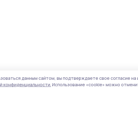
зоваться данным сайтом, вы подтверждаете свое согласие на 
й конфиденциальности.
Использование «cookie» можно отменит
Учредитель и издатель:
ООО «Издательский
Пол
дом «Тамбов»
Сай
Адрес редакции:
392000, Тамбовская обл.,
coo
г.Тамбов, ш. Моршанское, д.14а
сай
Номер телефона редакции:
8 (4752) 45-05-
испо
76
нас
Электронная почта редакции:
конф