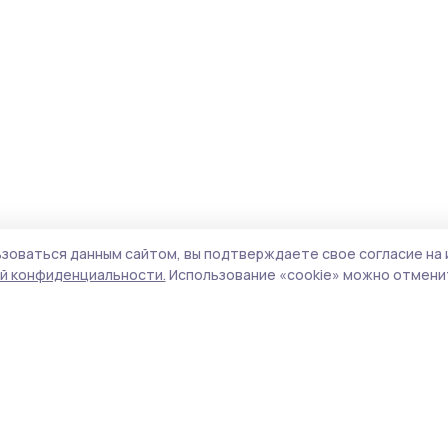
зоваться данным сайтом, вы подтверждаете свое согласие на 
й конфиденциальности.
Использование «cookie» можно отменит
Учредитель и издатель:
ООО «Издательский
Пол
дом «Тамбов»
Сай
Адрес редакции:
392000, Тамбовская обл.,
coo
г.Тамбов, ш. Моршанское, д.14а
сай
Номер телефона редакции:
8 (4752) 45-05-
испо
76
нас
Электронная почта редакции:
конф