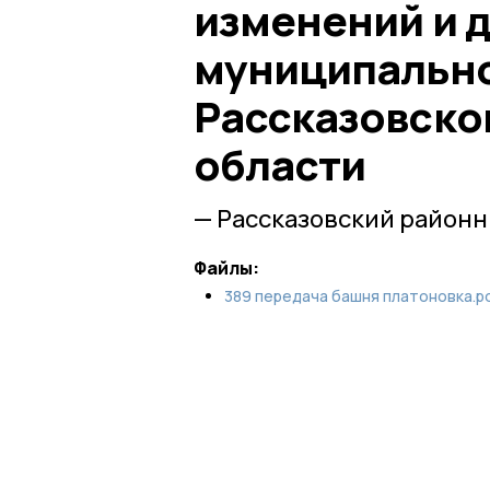
изменений и 
муниципально
Рассказовско
области
— Рассказовский районн
Файлы:
389 передача башня платоновка.p