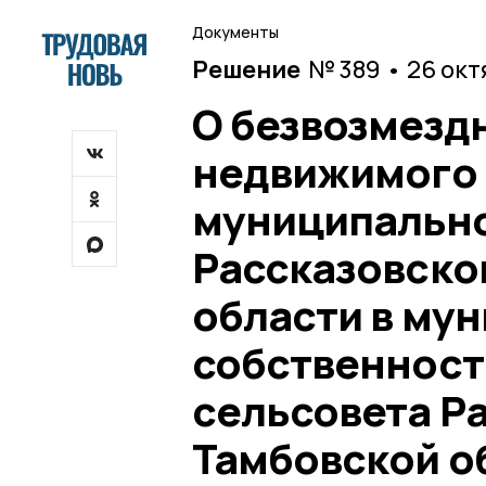
Документы
Решение
№ 389 • 26 окт
О безвозмезд
недвижимого 
муниципально
Рассказовско
области в му
собственност
сельсовета Р
Тамбовской о