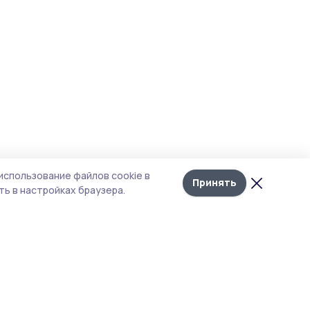
использование файлов cookie в
Принять
ь в настройках браузера.
итика конфиденциальности
т содержит сервисы, использующие
kies. Продолжая пользоваться данным
том, вы подтверждаете свое согласие на
льзование файлов cookie в соответствии с
тоящим уведомлением и Политикой
иденциальности. Использование «cookie»