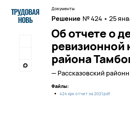
Документы
Решение
№ 424 • 25 ян
Об отчете о д
ревизионной 
района Тамбов
— Рассказовский районн
Файлы:
424 крк отчет за 2021.pdf