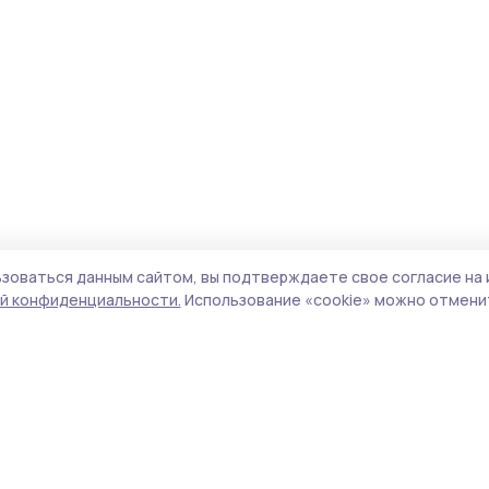
зоваться данным сайтом, вы подтверждаете свое согласие на 
й конфиденциальности.
Использование «cookie» можно отменит
Учредитель и издатель:
ООО «Издательский
Пол
дом «Тамбов»
Сай
Адрес редакции:
392000, Тамбовская обл.,
coo
г.Тамбов, ш. Моршанское, д.14а
сай
Номер телефона редакции:
8 (4752) 45-05-
испо
76
нас
Электронная почта редакции:
конф