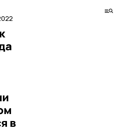
2022
к
да
ии
ом
я в