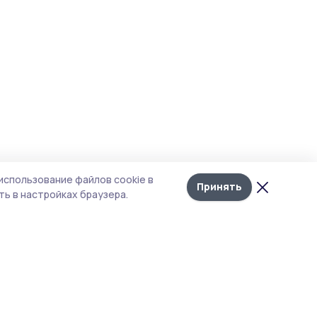
использование файлов cookie в
Принять
ь в настройках браузера.
итика конфиденциальности
т содержит сервисы, использующие
kies. Продолжая пользоваться данным
том, вы подтверждаете свое согласие на
льзование файлов cookie в соответствии с
тоящим уведомлением и Политикой
иденциальности. Использование «cookie»