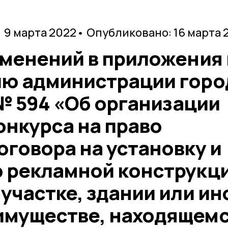
 9 марта 2022
• Опубликовано: 16 марта 
зменений в приложения 
ю администрации горо
 № 594 «Об организации
онкурса на право
говора на установку и
 рекламной конструкц
участке, здании или ин
муществе, находящемс