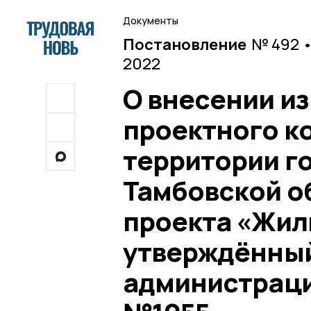
Документы
Постановление
№ 492 •
2022
О внесении и
проектного к
территории г
Тамбовской о
проекта «Жиль
утверждённы
администрации