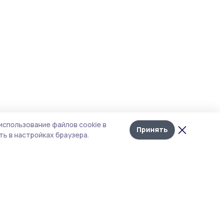
использование файлов cookie в
Принять
ь в настройках браузера.
итика конфиденциальности
т содержит сервисы, использующие
kies. Продолжая пользоваться данным
том, вы подтверждаете свое согласие на
льзование файлов cookie в соответствии с
тоящим уведомлением и Политикой
иденциальности. Использование «cookie»