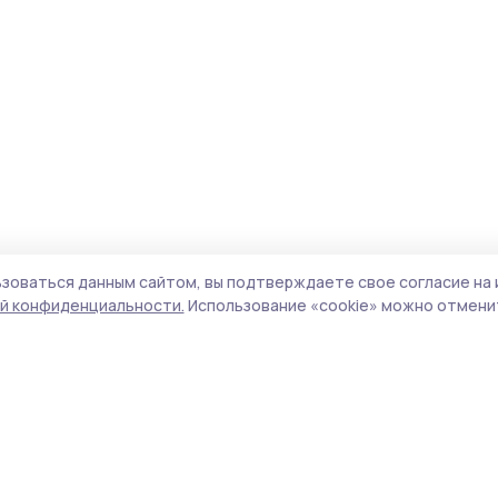
зоваться данным сайтом, вы подтверждаете свое согласие на 
й конфиденциальности.
Использование «cookie» можно отменит
Учредитель и издатель:
ООО «Издательский
Пол
дом «Тамбов»
Сай
Адрес редакции:
392000, Тамбовская обл.,
coo
г.Тамбов, ш. Моршанское, д.14а
сай
Номер телефона редакции:
8 (4752) 45-05-
испо
76
нас
Электронная почта редакции:
конф