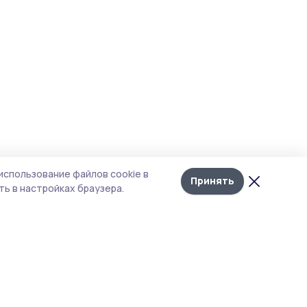
использование файлов cookie в
Принять
ь в настройках браузера.
итика конфиденциальности
т содержит сервисы, использующие
kies. Продолжая пользоваться данным
том, вы подтверждаете свое согласие на
льзование файлов cookie в соответствии с
тоящим уведомлением и Политикой
иденциальности. Использование «cookie»