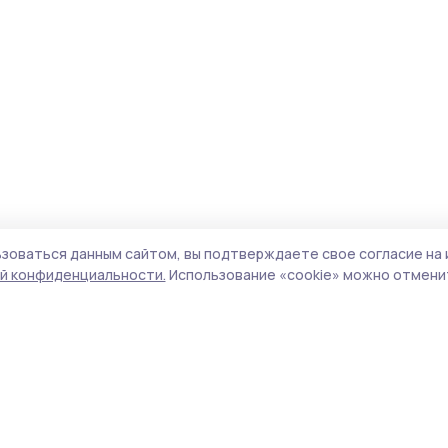
зоваться данным сайтом, вы подтверждаете свое согласие на 
й конфиденциальности.
Использование «cookie» можно отменит
Учредитель и издатель:
ООО «Издательский
Пол
дом «Тамбов»
Сай
Адрес редакции:
392000, Тамбовская обл.,
coo
г.Тамбов, ш. Моршанское, д.14а
сай
Номер телефона редакции:
8 (4752) 45-05-
испо
76
нас
Электронная почта редакции:
конф