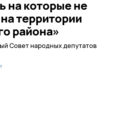
ь на которые не
 на территории
го района»
ый Совет народных депутатов
f