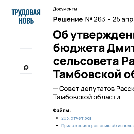
Документы
Решение
№ 263 • 25 ап
Об утвержден
бюджета Дми
сельсовета Р
Тамбовской об
— Совет депутатов Расс
Тамбовской области
Файлы:
263. отчет.pdf
Приложения к решению об исполн