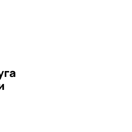
уга
и