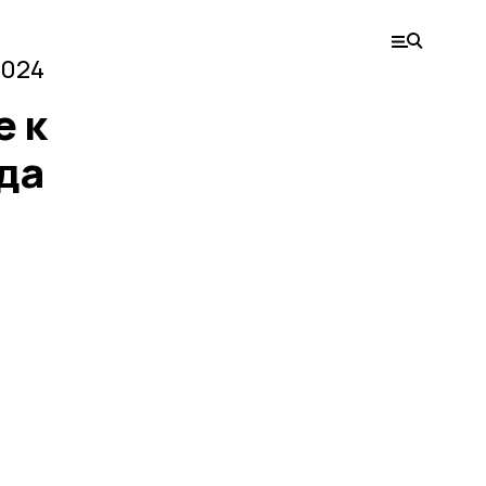
2024
е к
да