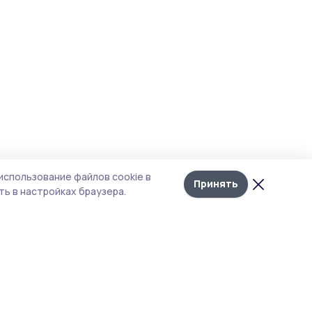
использование файлов cookie в
Принять
ь в настройках браузера.
итика конфиденциальности
т содержит сервисы, использующие
kies. Продолжая пользоваться данным
том, вы подтверждаете свое согласие на
льзование файлов cookie в соответствии с
тоящим уведомлением и Политикой
иденциальности. Использование «cookie»