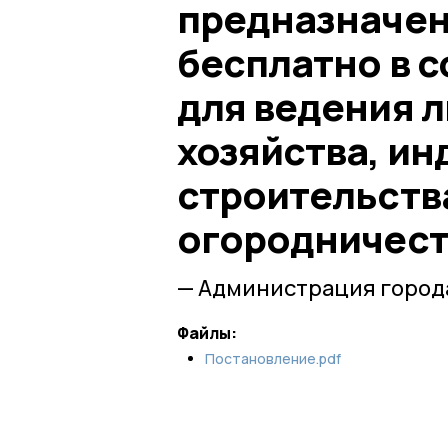
предназначен
бесплатно в 
для ведения 
хозяйства, и
строительств
огородничест
— Администрация города
Файлы:
Постановление.pdf