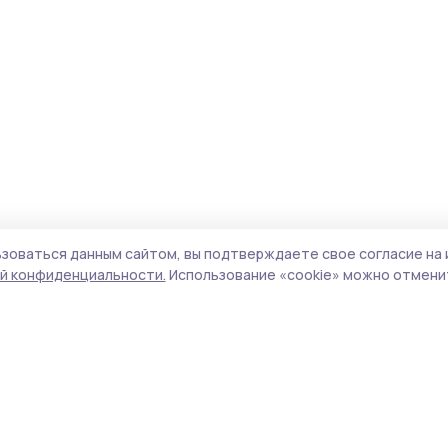
зоваться данным сайтом, вы подтверждаете свое согласие на 
й конфиденциальности.
Использование «cookie» можно отменит
Учредитель и издатель:
ООО «Издательский
Пол
дом «Тамбов»
Сай
Адрес редакции:
392000, Тамбовская обл.,
coo
г.Тамбов, ш. Моршанское, д.14а
сай
Номер телефона редакции:
8 (4752) 45-05-
испо
76
нас
Электронная почта редакции:
конф