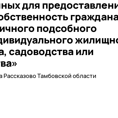
ных для предоставлен
собственность граждан
личного подсобного
ндивидуального жилищн
а, садоводства или
ва»
 Рассказово Тамбовской области