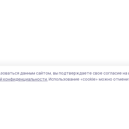
зоваться данным сайтом, вы подтверждаете свое согласие на 
й конфиденциальности.
Использование «cookie» можно отменит
Учредитель и издатель:
ООО «Издательский
Пол
дом «Тамбов»
Сай
Адрес редакции:
392000, Тамбовская обл.,
coo
г.Тамбов, ш. Моршанское, д.14а
сай
Номер телефона редакции:
8 (4752) 45-05-
испо
76
нас
Электронная почта редакции:
конф