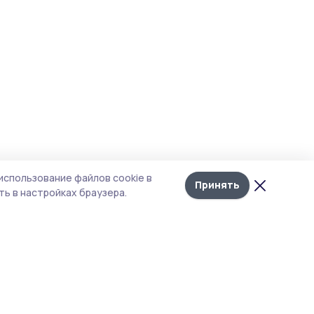
использование файлов cookie в
Принять
ь в настройках браузера.
итика конфиденциальности
т содержит сервисы, использующие
kies. Продолжая пользоваться данным
том, вы подтверждаете свое согласие на
льзование файлов cookie в соответствии с
тоящим уведомлением и Политикой
иденциальности. Использование «cookie»