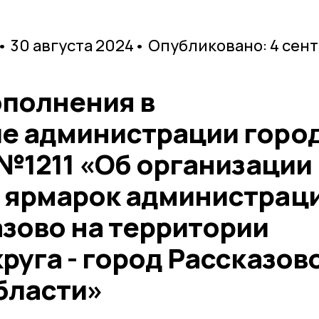
• 30 августа 2024
• Опубликовано: 4 сен
ополнения в
е администрации горо
 №1211 «Об организации
 ярмарок администрац
азово на территории
руга - город Рассказов
бласти»