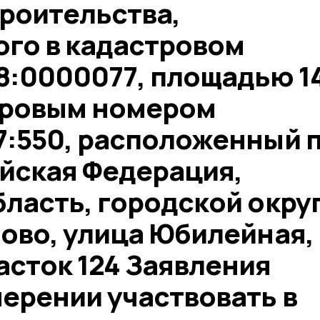
роительства,
го в кадастровом
8:0000077, площадью 1
стровым номером
7:550, расположенный 
ийская Федерация,
ласть, городской окру
зово, улица Юбилейная,
асток 124 Заявления
ерении участвовать в