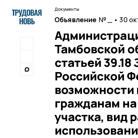
Документы
Объявление
№ _ • 30 о
Администраци
Тамбовской об
статьей 39.18
Российской Ф
возможности 
гражданам на
участка, вид
использовани