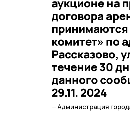
аукционе на 
договора аре
принимаются
комитет» по ад
Рассказово, ул
течение 30 дн
данного сообщ
29.11. 2024
— Администрация города