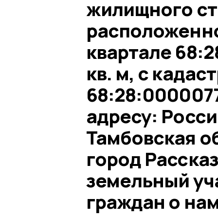
жилищного ст
расположенно
квартале 68:2
кв. м, с када
68:28:000007
адресу: Росс
Тамбовская об
город Расска
земельный уч
граждан о нам